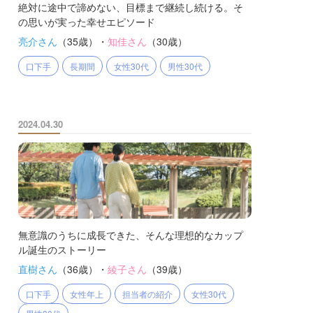
絶対に途中で諦めない、目標まで継続し続ける。そ
の思いが実った幸せエピソード
亮介さん
（35歳）・
知佳さん
（30歳）
口下手
長期間
女性30代
男性30代
2024.04.30
無意識のうちに成長できた、そんな理想的なカップ
ル誕生のストーリー
直樹さん
（36歳）・
綾子さん
（39歳）
口下手
女性年上
担当者の紹介
女性30代