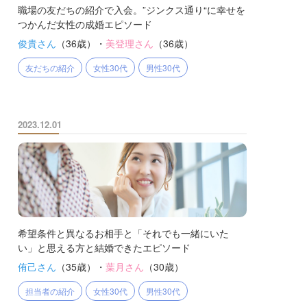
職場の友だちの紹介で入会。”ジンクス通り“に幸せを
つかんだ女性の成婚エピソード
俊貴さん
（36歳）・
美登理さん
（36歳）
友だちの紹介
女性30代
男性30代
2023.12.01
希望条件と異なるお相手と「それでも一緒にいた
い」と思える方と結婚できたエピソード
侑己さん
（35歳）・
葉月さん
（30歳）
担当者の紹介
女性30代
男性30代