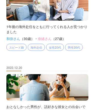
1年後の海外赴任をともに行ってくれる人が見つかり
ました
和弥さん
（30歳）・
奈緒さん
（27歳）
スピード婚
海外赴任
女性20代
男性30代
2022.12.20
おとなしかった男性が、話好きな彼女との出会いで