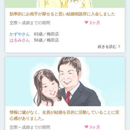
効率的にお相手が探せると思い結婚相談所に入会しました
交際～成婚までの期間
2ヶ月
かずやさん
63歳／梅田店
はるみさん
56歳／梅田店
続きを読む
情報に嘘がなく、全員が結婚を目的に活動していることに安
心感がありました。
交際～成婚までの期間
3ヶ月