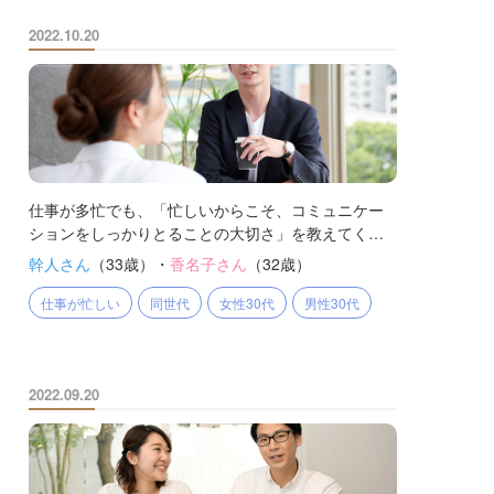
2022.10.20
仕事が多忙でも、「忙しいからこそ、コミュニケー
ションをしっかりとることの大切さ」を教えてくれ
ました
幹人さん
（33歳）・
香名子さん
（32歳）
仕事が忙しい
同世代
女性30代
男性30代
2022.09.20