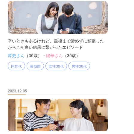
辛いときもあるけれど、最後まで諦めずに頑張った
からこそ良い結果に繋がったエピソード
淳史さん
（30歳）・
陽華さん
（30歳）
同世代
長期間
女性30代
男性30代
2023.12.05