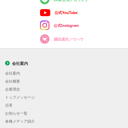
公式YouTube
公式Instagram
婚活成功ノウハウ
会社案内
会社案内
会社概要
企業理念
トップメッセージ
沿革
お知らせ一覧
各種メディア紹介