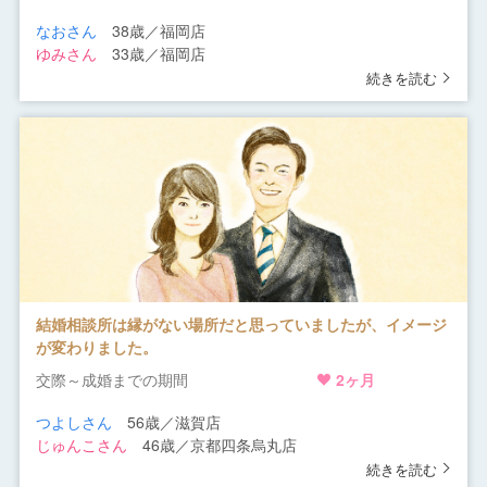
なおさん
38歳／福岡店
ゆみさん
33歳／福岡店
続きを読む
結婚相談所は縁がない場所だと思っていましたが、イメージ
が変わりました。
交際～成婚までの期間
2ヶ月
つよしさん
56歳／滋賀店
じゅんこさん
46歳／京都四条烏丸店
続きを読む