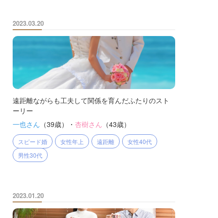
2023.03.20
遠距離ながらも工夫して関係を育んだふたりのスト
ーリー
一也さん
（39歳）・
杏樹さん
（43歳）
スピード婚
女性年上
遠距離
女性40代
男性30代
2023.01.20