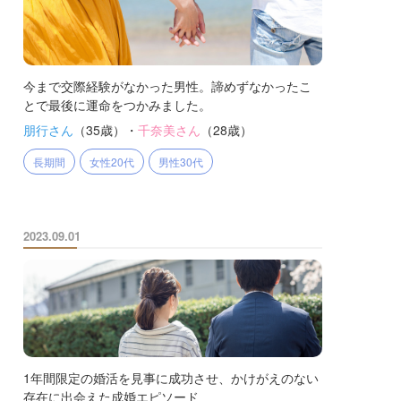
今まで交際経験がなかった男性。諦めずなかったこ
とで最後に運命をつかみました。
朋行さん
（35歳）・
千奈美さん
（28歳）
長期間
女性20代
男性30代
2023.09.01
1年間限定の婚活を見事に成功させ、かけがえのない
存在に出会えた成婚エピソード