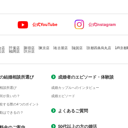
ト
公式YouTube
公式Instagram
台店
千葉店
新宿店
東京店
名古屋店
滋賀店
京都四条烏丸店
JR京都
松店
福岡店
大分店
の結婚相談所選び
成婚者のエピソード・体験談
相談所選び
成婚カップルへのインタビュー
何が良いの？
成婚エピソード
較する際の4つのポイント
よくあるご質問
動はできるの？
50代以上の方の婚活
料金のご案内