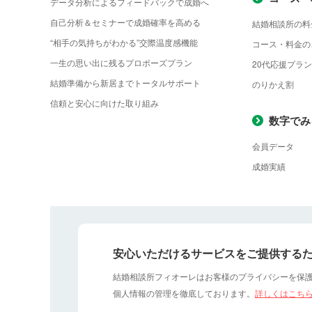
データ分析によるフィードバックで成婚へ
自己分析＆セミナーで成婚確率を高める
結婚相談所の料
“相手の気持ちがわかる”交際温度感機能
コース・料金の
一生の思い出に残るプロポーズプラン
20代応援プラン
結婚準備から新居までトータルサポート
のりかえ割
信頼と安心に向けた取り組み
数字でみ
会員データ
成婚実績
安心いただけるサービスをご提供する
結婚相談所フィオーレはお客様のプライバシーを保
個人情報の管理を徹底しております。
詳しくはこち