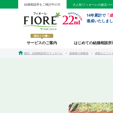
結婚相談所をご検討中の方
大人気!フィオーレの婚活パ
14年累計で
「成
達成いたしまし
他社との違い
サービスのご案内
はじめての結婚相談所
婚活・結婚相談所のフィオーレ
成婚者の体験談
成婚エピソー