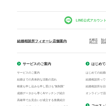
LINE公式アカウン
札幌店
仙
結婚相談所フィオーレ店舗案内
岡山店
高
サービスのご案内
はじめて
サービスのご案内
はじめての結婚
結婚までの具体的な活動の流れ
結婚相談所って
検索も申し込みも申し受けも“無制限”
結婚相談所を比
成婚データから導くAIマッチング紹介
オンラインで活
高確率でお見合いが成立する推薦紹介
コース・