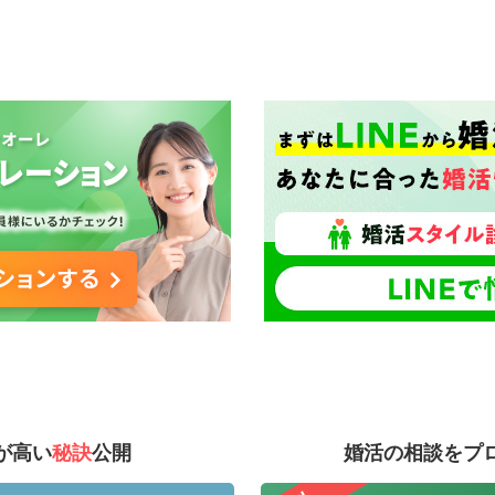
が高い
秘訣
公開
婚活の相談をプ