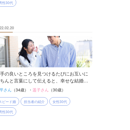
男性30代
22.02.20
手の良いところを見つけるたびにお互いに
ちんと言葉にして伝えると、幸せな結婚が
きるというエピソード
平さん
（34歳）・
遥子さん
（30歳）
スピード婚
担当者の紹介
女性30代
男性30代