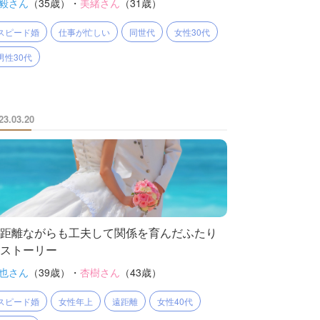
毅さん
（35歳）・
美緒さん
（31歳）
スピード婚
仕事が忙しい
同世代
女性30代
男性30代
23.03.20
距離ながらも工夫して関係を育んだふたり
ストーリー
也さん
（39歳）・
杏樹さん
（43歳）
スピード婚
女性年上
遠距離
女性40代