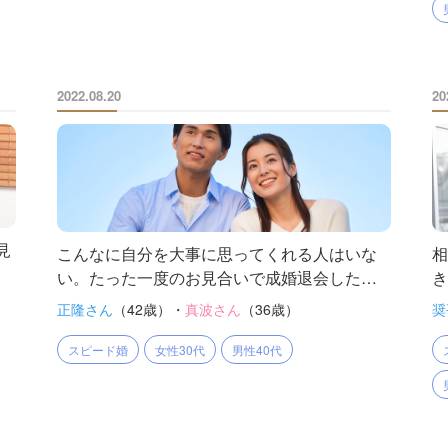
2022.08.20
20
見
こんなに自分を大事に思ってくれる人はいな
相
い。たった一度のお見合いで成婚退会したエ
き
ピソード
で
正隆さん
（42歳）・
真波さん
（36歳）
奨
スピード婚
女性30代
男性40代