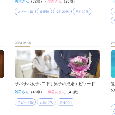
勇太さん
（32歳）・
佳奈さん
（28歳）
一
スピード婚
遠距離
女性20代
男性30代
2023.05.20
20
ス
サバサバ女子×口下手男子の成婚エピソード
遠
の
雄司さん
（48歳）・
麻里花さん
（41歳）
一
スピード婚
女性40代
男性40代