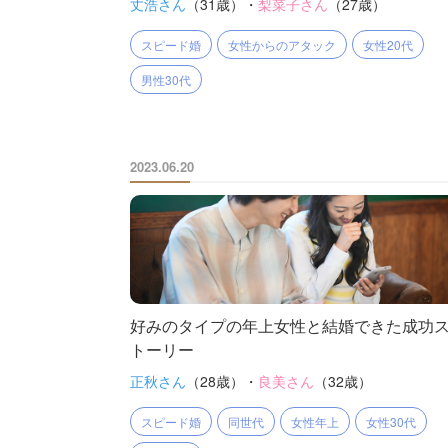
丈浩さん
（31歳）・
梨菜子さん
（27歳）
スピード婚
女性からのアタック
女性20代
男性30代
2023.06.20
好みのタイプの年上女性と結婚できた成功
トーリー
正秋さん
（28歳）・
良美さん
（32歳）
スピード婚
同世代
女性年上
女性30代