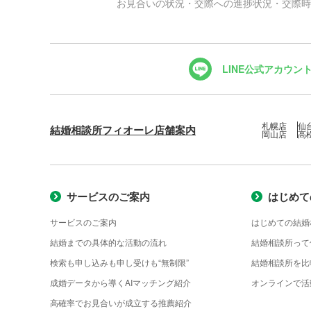
お見合いの状況・交際への進捗状況・交際時
LINE公式アカウン
札幌店
仙
結婚相談所フィオーレ店舗案内
岡山店
高
サービスのご案内
はじめて
サービスのご案内
はじめての結婚
結婚までの具体的な活動の流れ
結婚相談所って
検索も申し込みも申し受けも“無制限”
結婚相談所を比
成婚データから導くAIマッチング紹介
オンラインで活
高確率でお見合いが成立する推薦紹介