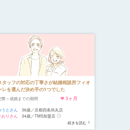
スタッフの対応の丁寧さが結婚相談所フィオ
ーレを選んだ決め手の1つでした
3ヶ月
交際～成婚までの期間
ゆうとさん
36歳／京都四条烏丸店
かおりさん
34歳／TMS加盟店
？
続きを読む