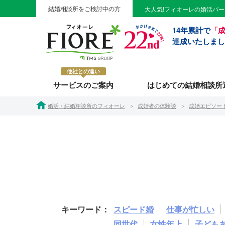
結婚相談所をご検討中の方
大人気!フィオーレの婚活パ
14年累計で
「成
達成いたしまし
他社との違い
サービスのご案内
はじめての結婚相談所
婚活・結婚相談所のフィオーレ
成婚者の体験談
成婚エピソー
スピード婚
仕事が忙しい
同世代
女性年上
子ども