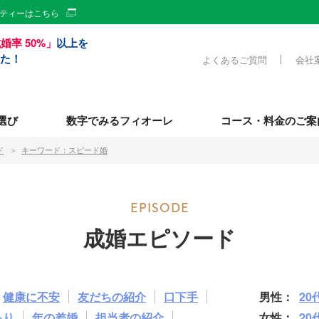
ーティーはこちら
婚率 50%」
以上を
た！
よくあるご質問
会社
選び
数字でみるフィオーレ
コース・料金のご案
ド
キーワード：スピード婚
成婚エピソード
健康に不安
友だちの紹介
口下手
20
あり
年の差婚
担当者の紹介
20