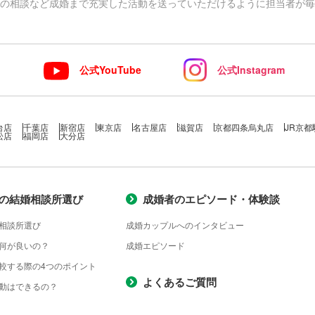
の相談など
成婚まで充実した活動を送っていただけるように
担当者が毎
ト
公式YouTube
公式Instagram
台店
千葉店
新宿店
東京店
名古屋店
滋賀店
京都四条烏丸店
JR京都
松店
福岡店
大分店
の結婚相談所選び
成婚者のエピソード・体験談
相談所選び
成婚カップルへのインタビュー
何が良いの？
成婚エピソード
較する際の4つのポイント
よくあるご質問
動はできるの？