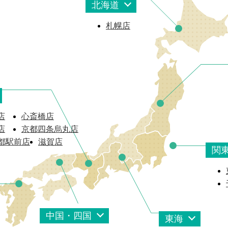
北海道
札幌店
店
心斎橋店
店
京都四条烏丸店
京都駅前店
滋賀店
関
中国・四国
東海